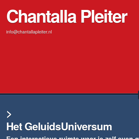
Chantalla Pleiter
info@chantallapleiter.nl
>
Het GeluidsUniversum
Een interactieve ruimte waar je zelf even 